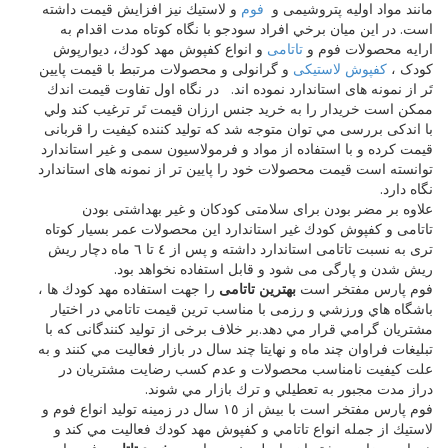
مانند مواد اوليه پتروشيمی و
فوم
و لاستيك نيز افزايش قيمت داشته
است. در اين ميان برخي افراد سودجو با نگاه كوتاه مدت اقدام به
ارايه محصولات فوم و
تاتامی
و انواع كفپوش مهد كودك، ديوارپوش
کودک ،
کفپوش لاستیکی
و گرانولی و محصولات مرتبط با قيمت پايين
تَر از نمونه های استاندارد نموده اند. در نگاه اول تفاوت قيمت اندك
ممكن است خريدار را به خريد جنس ارزان قيمت تَر ترغيب كند ولي
با اندكی بررسی مي توان متوجه شد كه توليد كننده كيفيت را قربانی
قيمت كرده و با استفاده از مواد و فرمولاسيون سمی و غير استاندارد
توانسته است قيمت محصولات خود را پايين تر از نمونه های استاندارد
نگاه دارد.
علاوه بر مضر بودن برای سلامتی كودكان و غير بهداشتی بودن
تاتامی و كفپوش كودك غير استاندارد اين محصولات عمر بسيار كوتاه
تری به نسبت تاتامی استاندارد داشته و پس از ٤ تا ٦ ماه دچار ريش
ريش شدن و پارگی می شود و قابل استفاده نخواهد بود.
فوم پارس مفتخر است
بهترين تاتامی
را جهت استفاده مهد كودك ها ،
باشگاه هاي ورزشي و رزمی با مناسب ترين قيمت تاتامي در اختيار
مشتريان گرامي قرار مي دهد.بر خلاف برخی از توليد كنندگانی كه با
تبليغات فراوان چند ماه و نهايتا چند سال در بازار فعاليت مي كنند و به
علت کیفیت نامناسب محصولات و عدم كسب رضايت مشتريان در
دراز مدت مجبور به تعطيلي و ترك بازار مي شوند.
فوم پارس مفتخر است با بيش از ١٥ سال در زمينه توليد انواع فوم و
لاستيك از جمله انواع تاتامي و كفپوش مهد كودك فعاليت مي كند و