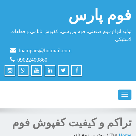
فوم پارس
تولید انواع فوم صنعتی، فوم ورزشی، کفپوش تاتامی و قطعات
لاستیکی
foampars@hotmail.com
09022400860
Toggle
navigation
تراكم و كيفيت كفپوش فوم
Home
Tag
بهترین نوع تاتمی