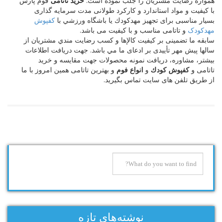
همواره رضايت مشتريان را جلب نموده است.
خريد تاتامی
فوم پارس
با كيفيت و مواد استاندارد و كاركرد طولانی مدت سرمايه گذاری
بسیار مناسبی برای تجهيز مهدكودك يا باشگاه ورزشي با
كفپوش
مهدکودک
و تاتامی مناسب و با كيفيت می باشد.
سابقه ما تضمينی بر كيفيت كالإها و كسب رضايت مندي مشتريان از
سالها پيش مهر تأييدی بر ادعای ما مي باشد. جهت دريافت اطلاعات
بيشتر، مشاوره، دريافت نمونه محصولات جهت مقايسه و خريد
تاتامی و
كفپوش كودك
و
انواع فوم
و بهترين تاتامی همين امروز با ما
از طريق تلفن های سايت تماس بگيريد.
نوشته‌های تازه