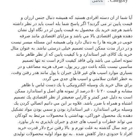
Category :
تاتامی
آيا شما از ان دسته افرادی هستيد كه هميشه دنبال جنس ارزان و
قيمت پايين تر می گرديد؟ اگر پاسخ شما بله است بايد در نظر داشته
باشيد هرچند خريد يك محصول به قيمت پايين تَر در نگاه اول نشان
دهنده هوش اقتصادی بالا مي باشد و مزايای اقتصادی مانند صرفه
جويی در هزينه ها را به دنبال دارد ولی هميشه اين مسئله ميسر نيست
و در دراز مدت ممكن است تصميم خيلی درستی نباشد. به عنوان مثال
خريد يك كالای غير استاندارد و با كيفيت پايين كه از نظر ظاهر مانند
نمونه اصلی می باشد ولي فاقد كيفيت لازم است نه تنها تصميم
مناسبي نيست بلكه باعث دور ريز پول، صرف هزينه مضاعف و در
بسياري موارد اسيب هاي غير قابل جبران با پول مانند هدر رفتن وقت،
به خطر افتادن سلامتي و اسيب هاي جدي مي گردد.
براي مثال خريد يك وسيله الكترونيكی يا يك دست لباس با ظاهر
مشابه و قيمت ٢٠ تا ٥٠ درصد از نمونه هاي اصل و استاندارد ممكن
است به دليل عمر كمتر و كارايي ضعيفتر از نظر اقتصادي يك تصميم
اشتباه و همراه با ضرر باشد. علاوه بر اين مي دانيم اتصالي كردن يك
وسيله برقی استاندارد ، غير استاندارد بودن و سمي بودن مواد تشكيل
دهنده يك محصول خوراكی، بهداشتی يا محصولات مرتبط به كودكان
مي تواند خطرات و اسيب های جدی و جبران ناپذيري به بار بياورد.
در چند سال گذشته به علت تورم و بالا رفتن نرخ دلار قدرت خريد
افراد تا حدودي دچار كاهش شده . به تبع مواد اوليه محصولات توليدی