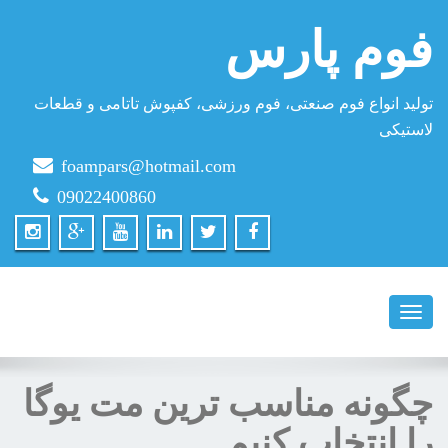
فوم پارس
تولید انواع فوم صنعتی، فوم ورزشی، کفپوش تاتامی و قطعات
لاستیکی
foampars@hotmail.com
09022400860
Toggle
navigation
چگونه مناسب ترین مت یوگا
را انتخاب کنیم