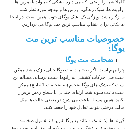
کاملا شما را راضی نگه می دارد. تشکی که بتواند با تمرین ها،
اولویت ها، سبک زندگی، ارزش ها و بودجه مورد نظر شما
سازگار باشد. ویژگی یک تشک یوگای خوب همین است. در اینجا
به نکاتی برای انتخاب مناسب ترین مت یوگا می پردازیم.
خصوصیات مناسب ترین مت
یوگا:
ضخامت مت یوگا
چرا مهم است: اگر ضخامت مت یوگا خیلی نازک باشد ممکن
است طی حرکات کششی به زانوها آسیب برساند. مساله این
است که تشک های یوگا ضخیم (به ضخامت 4/1 اینچ) ممکن
است باعث شوند شما ارتباط چندانی با سطح زمین برقرار
نکنید. همین مساله باعث می شود در بعضی حالت ها مثل
حالت درختی نتوانید تعادل خود را حفظ کنید.
گزینه ها: یک تشک استاندارد یوگا تقریبا 3 تا 4 میل ضخامت
دارد. ضخیم ترین تشک چیزی در حد 8 میلی متر اینچ است. نوع