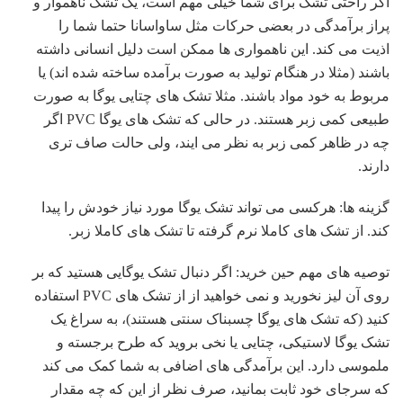
اگر راحتی تشک برای شما خیلی مهم است، یک تشک ناهموار و
پراز برآمدگی در بعضی حرکات مثل ساواسانا حتما شما را
اذیت می کند. این ناهمواری ها ممکن است دلیل انسانی داشته
باشند (مثلا در هنگام تولید به صورت برآمده ساخته شده اند) یا
مربوط به خود مواد باشند. مثلا تشک های چتایی یوگا به صورت
طبیعی کمی زبر هستند. در حالی که تشک های یوگا PVC اگر
چه در ظاهر کمی زبر به نظر می ایند، ولی حالت صاف تری
دارند.
گزینه ها: هرکسی می تواند تشک یوگا مورد نیاز خودش را پیدا
کند. از تشک های کاملا نرم گرفته تا تشک های کاملا زبر.
توصیه های مهم حین خرید: اگر دنبال تشک یوگایی هستید که بر
روی آن لیز نخورید و نمی خواهید از از تشک های PVC استفاده
کنید (که تشک های یوگا چسبناک سنتی هستند)، به سراغ یک
تشک یوگا لاستیکی، چتایی یا نخی بروید که طرح برجسته و
ملموسی دارد. این برآمدگی های اضافی به شما کمک می کند
که سرجای خود ثابت بمانید، صرف نظر از این که چه مقدار