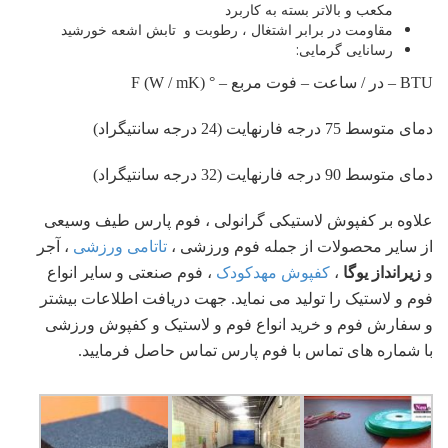
مکعب و بالاتر بسته به کاربرد
مقاومت در برابر اشتغال ، رطوبت و تابش اشعه خورشید
رسانایی گرمایی:
BTU – در / ساعت – فوت مربع – ° F (W / mK)
دمای متوسط 75 درجه فارنهایت (24 درجه سانتیگراد)
دمای متوسط 90 درجه فارنهایت (32 درجه سانتیگراد)
علاوه بر کفپوش لاستیکی گرانولی ، فوم پارس طیف وسیعی
از سایر محصولات از جمله فوم ورزشی ،
تاتامی ورزشی
، آجر
و
زیرانداز یوگا
،
کفپوش مهدکودک
، فوم صنعتی و سایر انواع
فوم و لاستیک را تولید می نماید. جهت دریافت اطلاعات بیشتر
و سفارش فوم و خرید انواع فوم و لاستیک و کفپوش ورزشی
با شماره های تماس با فوم پارس تماس حاصل فرمایید.